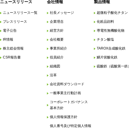
ニュースリリース
会社情報
製品情報
ニュースリリース一覧
社長メッセージ
超微粒子酸化チタン
プレスリリース
企業理念
化粧品顔料
電子公告
経営方針
導電性無機酸化物
IR情報
会社概要
チタン酸塩
株主総会情報
事業所紹介
TAROX合成酸化鉄
CSR報告書
役員紹介
鱗片状酸化鉄
組織図
硫酸鉄（硫酸第一鉄
沿革
会社資料ダウンロード
一般事業主行動計画
コーポレートガバナンス
基本方針
個人情報保護方針
個人番号及び特定個人情報