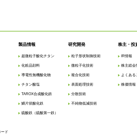
製品情報
研究開発
株主・投
超微粒子酸化チタン
粒子形状制御技術
IR情報
化粧品顔料
微粒子化技術
株主総会
導電性無機酸化物
複合化技術
よくある
チタン酸塩
表面処理技術
株価情報
TAROX合成酸化鉄
分散技術
鱗片状酸化鉄
不純物低減技術
硫酸鉄（硫酸第一鉄）
ロード