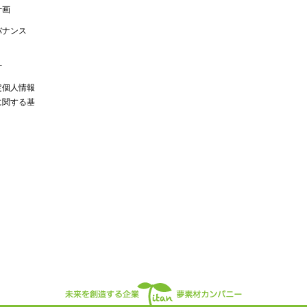
計画
バナンス
針
定個人情報
に関する基