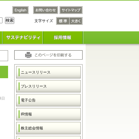
文字サイズ
文字サ
文字サ
イズ
イズ
標準
大きく
ニュースリリース
プレスリリース
4日
電子公告
IR情報
株主総会情報