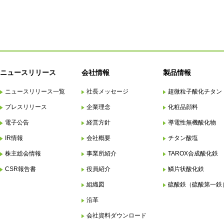
ニュースリリース
会社情報
製品情報
ニュースリリース一覧
社長メッセージ
超微粒子酸化チタン
プレスリリース
企業理念
化粧品顔料
電子公告
経営方針
導電性無機酸化物
IR情報
会社概要
チタン酸塩
株主総会情報
事業所紹介
TAROX合成酸化鉄
CSR報告書
役員紹介
鱗片状酸化鉄
組織図
硫酸鉄（硫酸第一鉄
沿革
会社資料ダウンロード