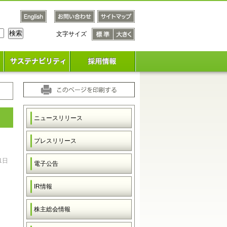
文字サイズ
文字サ
文字サ
イズ
イズ
標準
大きく
ニュースリリース
プレスリリース
1日
電子公告
IR情報
株主総会情報