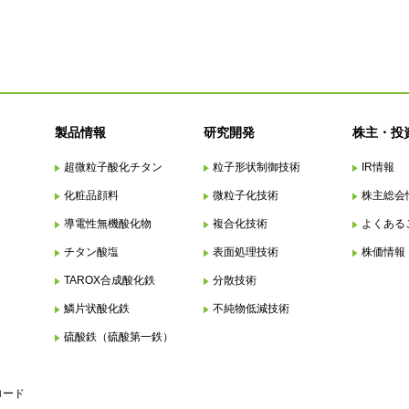
製品情報
研究開発
株主・投
超微粒子酸化チタン
粒子形状制御技術
IR情報
化粧品顔料
微粒子化技術
株主総会
導電性無機酸化物
複合化技術
よくある
チタン酸塩
表面処理技術
株価情報
TAROX合成酸化鉄
分散技術
鱗片状酸化鉄
不純物低減技術
硫酸鉄（硫酸第一鉄）
ロード