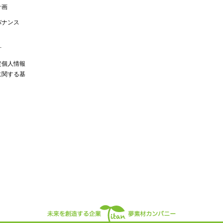
計画
バナンス
針
定個人情報
に関する基