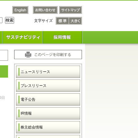
文字サイズ
文字サ
文字サ
イズ
イズ
標準
大きく
ニュースリリース
プレスリリース
0日
電子公告
IR情報
株主総会情報