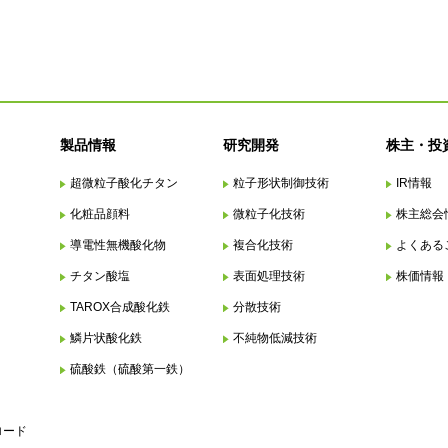
製品情報
研究開発
株主・投
超微粒子酸化チタン
粒子形状制御技術
IR情報
化粧品顔料
微粒子化技術
株主総会
導電性無機酸化物
複合化技術
よくある
チタン酸塩
表面処理技術
株価情報
TAROX合成酸化鉄
分散技術
鱗片状酸化鉄
不純物低減技術
硫酸鉄（硫酸第一鉄）
ロード