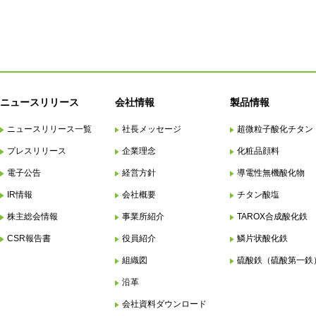
ニュースリリース
会社情報
製品情報
ニュースリリース一覧
社長メッセージ
超微粒子酸化チタン
プレスリリース
企業理念
化粧品顔料
電子公告
経営方針
導電性無機酸化物
IR情報
会社概要
チタン酸塩
株主総会情報
事業所紹介
TAROX合成酸化鉄
CSR報告書
役員紹介
鱗片状酸化鉄
組織図
硫酸鉄（硫酸第一鉄
沿革
会社資料ダウンロード