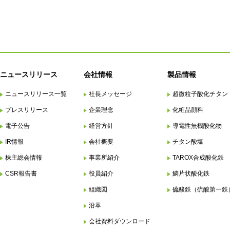
ニュースリリース
会社情報
製品情報
ニュースリリース一覧
社長メッセージ
超微粒子酸化チタン
プレスリリース
企業理念
化粧品顔料
電子公告
経営方針
導電性無機酸化物
IR情報
会社概要
チタン酸塩
株主総会情報
事業所紹介
TAROX合成酸化鉄
CSR報告書
役員紹介
鱗片状酸化鉄
組織図
硫酸鉄（硫酸第一鉄
沿革
会社資料ダウンロード