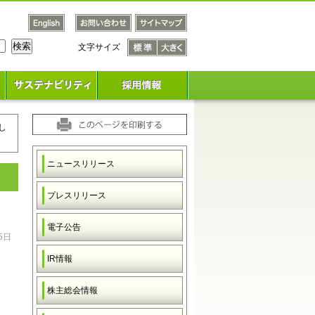
文字サイズ
文字サ
文字サ
イズ
イズ
標準
大きく
し
ニュースリリース
プレスリリース
電子公告
5日
IR情報
株主総会情報