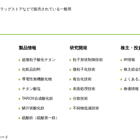
、薬局・ドラッグストアなどで販売されている一般用
製品情報
研究開発
株主・投
超微粒子酸化チタン
粒子形状制御技術
IR情報
化粧品顔料
微粒子化技術
株主総会
導電性無機酸化物
複合化技術
よくある
チタン酸塩
表面処理技術
株価情報
TAROX合成酸化鉄
分散技術
鱗片状酸化鉄
不純物低減技術
硫酸鉄（硫酸第一鉄）
ロード