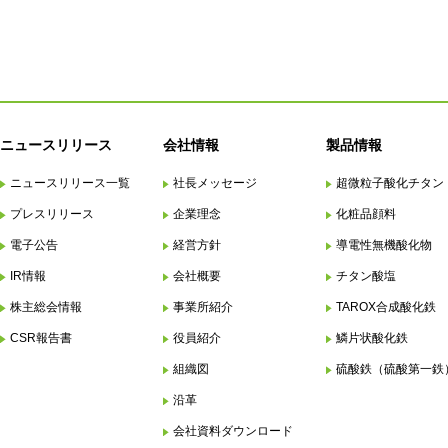
ニュースリリース
会社情報
製品情報
ニュースリリース一覧
社長メッセージ
超微粒子酸化チタン
プレスリリース
企業理念
化粧品顔料
電子公告
経営方針
導電性無機酸化物
IR情報
会社概要
チタン酸塩
株主総会情報
事業所紹介
TAROX合成酸化鉄
CSR報告書
役員紹介
鱗片状酸化鉄
組織図
硫酸鉄（硫酸第一鉄
沿革
会社資料ダウンロード